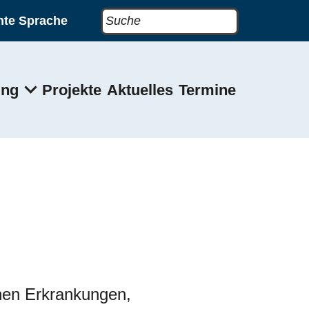
Suche
h
Sprung zum Footerbereich
Sprung zu Barriere meld
hte Sprache
ung
Projekte
Aktuelles
Termine
chen Erkrankungen,