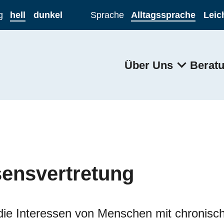
Sprung zum Hauptbereic
g
hell
dunkel
Sprache
Alltagssprache
Leic
Über Uns
Berat
sensvertretung
t die Interessen von Menschen mit chronis