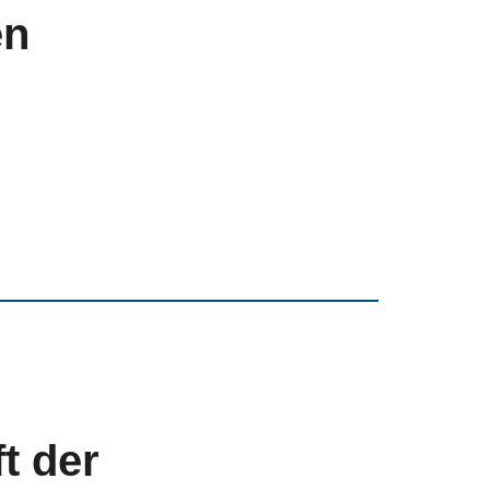
en
t der