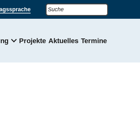
Suche
h
Sprung zum Footerbereich
Sprung zu Barriere meld
tagssprache
ung
Projekte
Aktuelles
Termine