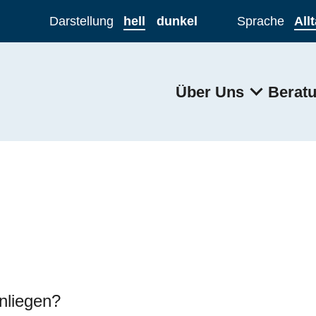
Sprung zum Hauptbereic
Darstellung
hell
dunkel
Sprache
All
Über Uns
Berat
nliegen?