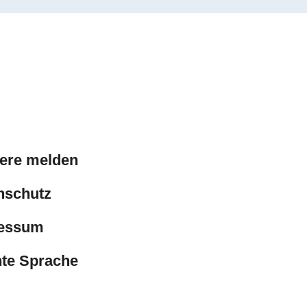
iere melden
nschutz
essum
hte Sprache