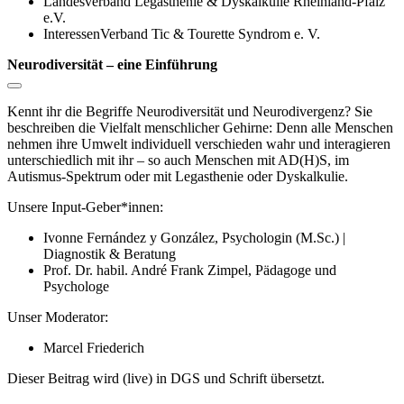
Landesverband Legasthenie & Dyskalkulie Rheinland-Pfalz
e.V.
InteressenVerband Tic & Tourette Syndrom e. V.
Neurodiversität – eine Einführung
Kennt ihr die Begriffe Neurodiversität und Neurodivergenz? Sie
beschreiben die Vielfalt menschlicher Gehirne: Denn alle Menschen
nehmen ihre Umwelt individuell verschieden wahr und interagieren
unterschiedlich mit ihr – so auch Menschen mit AD(H)S, im
Autismus-Spektrum oder mit Legasthenie oder Dyskalkulie.
Unsere Input-Geber*innen:
Ivonne Fernández y González, Psychologin (M.Sc.) |
Diagnostik & Beratung
Prof. Dr. habil. André Frank Zimpel, Pädagoge und
Psychologe
Unser Moderator:
Marcel Friederich
Dieser Beitrag wird (live) in DGS und Schrift übersetzt.